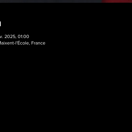
u
nv. 2025, 01:00
aixent-l'École, France