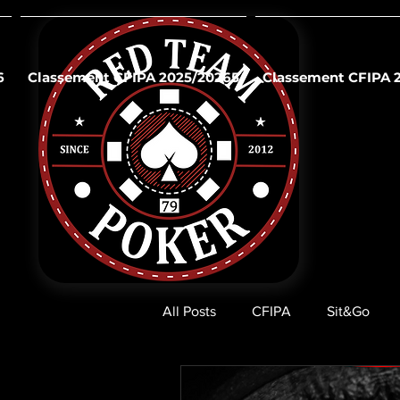
6
Classement CFIPA 2025/20265
Classement CFIPA 
All Posts
CFIPA
Sit&Go