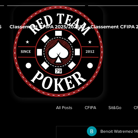
6
Classement CFIPA 2025/20265
Classement CFIPA 
All Posts
CFIPA
Sit&Go
C
Benoit Watremez
1